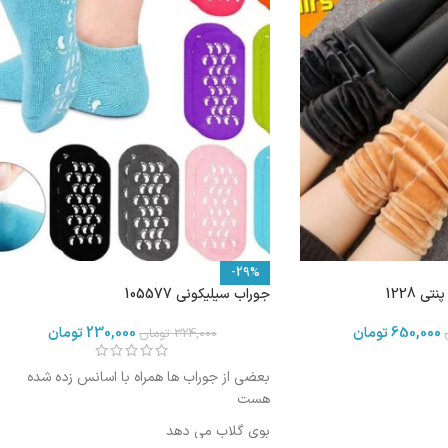
-29%
ی 1228
جوراب سیلیکونی 105577
650,000
تومان
230,000
تومان
324,000
تومان
بعضی از جوراب ها همراه با اسانس زده شده
هست
بوی گلاب می دهد