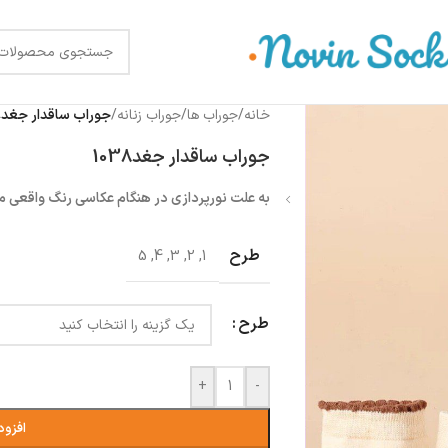
خانه
/
جوراب ها
/
جوراب زنانه
/
جوراب ساقدار جغد1038
جوراب ساقدار جغد1038
به علت نورپردازی در هنگام عکاسی رنگ واقعی 
طرح
5
,
4
,
3
,
2
,
1
طرح
+
-
افزود