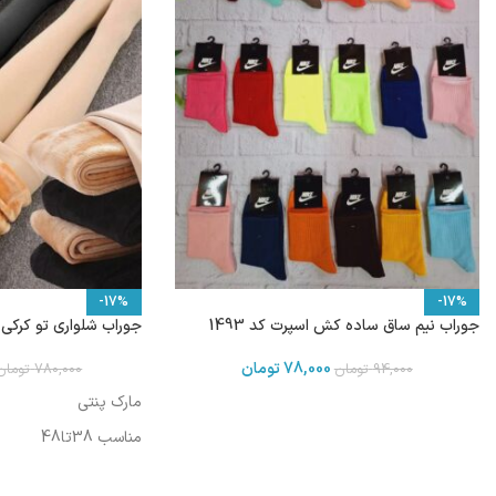
-17%
-17%
جوراب نیم ساق ساده کش اسپرت کد 1493
جوراب شلواری تو کرکی پنت
78,000
تومان
94,000
تومان
780,000
تومان
مارک پنتی
مناسب 38تا48