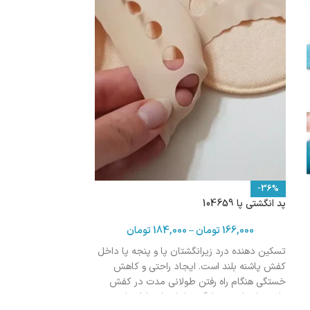
-36%
پد انگشتی پا 104659
166,000
تومان
–
184,000
تومان
تسکین دهنده درد زیرانگشتان پا و پنجه پا داخل
کفش پاشنه بلند است. ایجاد راحتی و کاهش
خستگی هنگام راه رفتن طولانی مدت در کفش
پاشنه بلند است. جلوگیری از ایجاد تاول یا پوسته