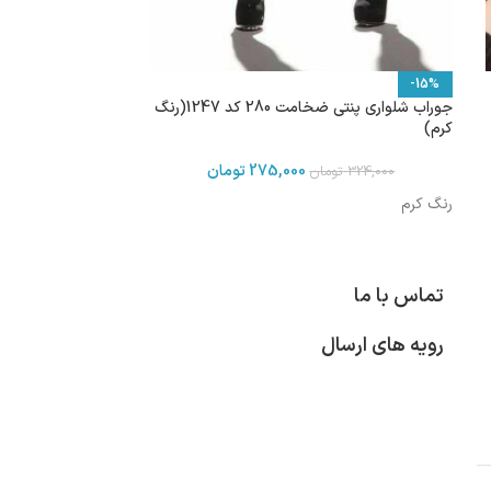
-15%
جوراب شلواری پنتی ضخامت 280 کد 1247(رنگ
کرم)
275,000
تومان
324,000
تومان
رنگ کرم
تماس با ما
رویه های ارسال