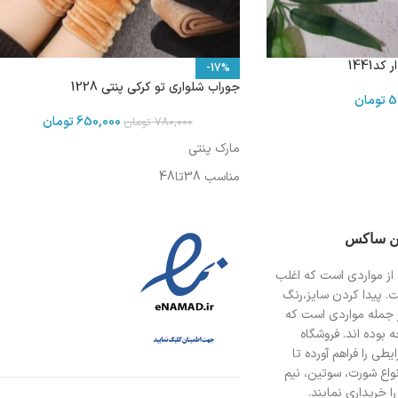
د1441
-17%
جوراب شلواری تو کرکی پنتی 1228
5
تومان
650,000
تومان
780,000
تومان
مارک پنتی
مناسب 38تا48
ین ساکس
از مواردی است
که اغلب
ت. پیدا کردن سایز،رنگ
 جمله مواردی است که
 بوده اند. فروشگاه
طی را فراهم آورده تا
انواع شورت، سوتین، نیم
ا خریداری نمایند.