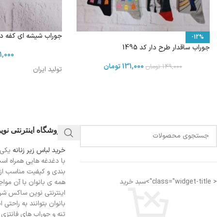
جوراب شیشه ای کفه دار ک
-12%
جوراب ساقدار طرح دار کد 1495
1,000
131,000
تومان
149,000
تومان
تولید ایران
فروشگاه اینترنتی نو
خرید لباس زیر زنانه
یکی 
با دغدغه هایی همراه اس
بندی و کیفیت مناسب از
< class="widget-title">سبد خرید
همه ی بانوان با آن مواجه
اینترنتی نوین ساکس شرای
بانوان بتوانند به راحتی 
تنه و جوراب های فانتزی ر