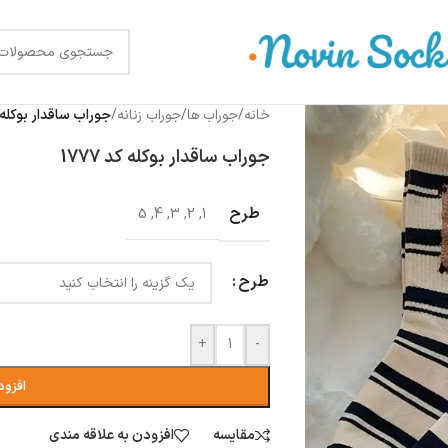
خانه
/
جوراب ها
/
جوراب زنانه
/
جوراب ساقدار بوکله کد 
جوراب ساقدار بوکله کد 1777
طرح
5
,
4
,
3
,
2
,
1
طرح
+
-
افزود
مقایسه
افزودن به علاقه مندی