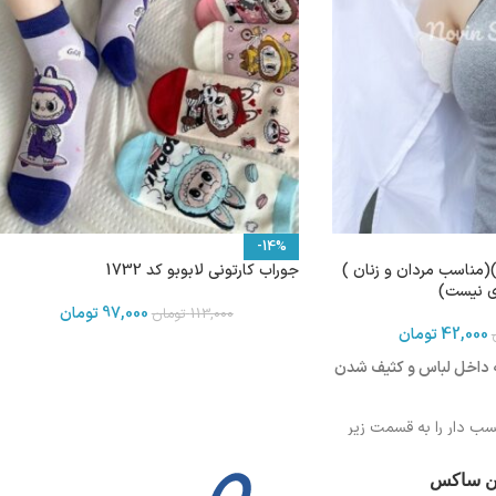
-14%
(مناسب مردان و زنان )
جوراب کارتونی لابوبو کد 1732
ی نیست)
97,000
تومان
113,000
تومان
42,000
تومان
ه داخل لباس و کثیف شدن
ب دار را به قسمت زیر
ین ساکس
فاده ویدیو زیر را مشاهده