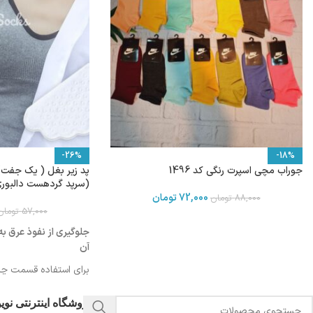
-26%
-18%
جوراب مچی اسپرت رنگی کد 1496
پد زیر بغل ( یک جفت)
(سرپد گردهست دالبور
72,000
تومان
88,000
تومان
57,000
تومان
جلوگیری از نفوذ عرق ب
آن
برای استفاده قسمت چس
بغل لباس بچسبانید
فروشگاه اینترنتی نو
برای آشنایی با شیوه است