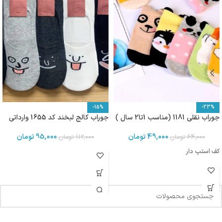
-15%
-23%
جوراب نقلی 1181 (مناسب 1تا2 سال )
جوراب کالج لبخند کد 1655 وارداتی
49,000
تومان
95,000
تومان
64,000
تومان
112,000
تومان
کف استپ دار