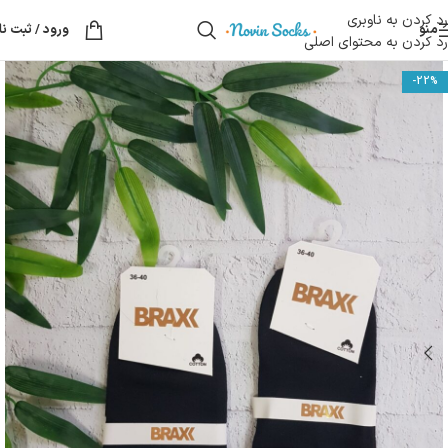
رد کردن به ناوبری
منو
ورود / ثبت نا
رد کردن به محتوای اصلی
-22%