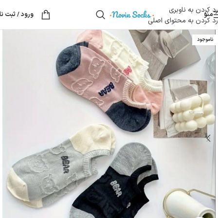
رد کردن به ناوبری
منو
ورود / ثبت نا
رد کردن به محتوای اصلی
ناموجود