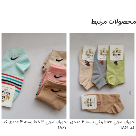
محصولات مرتبط
جوراب مچی love رنگی بسته 4 عددی
جوراب مچی 3 خط بسته 4 عددی کد
کد 1861
1860