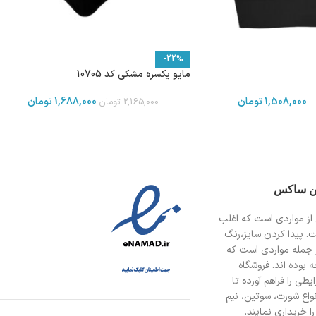
-22%
مایو یکسره مشکی کد 10705
–
1,508,000
تومان
1,688,000
تومان
2,165,000
تومان
ین ساکس
از مواردی است
که اغلب
ت. پیدا کردن سایز،رنگ
 جمله مواردی است که
 بوده اند. فروشگاه
طی را فراهم آورده تا
انواع شورت، سوتین، نیم
ا خریداری نمایند.