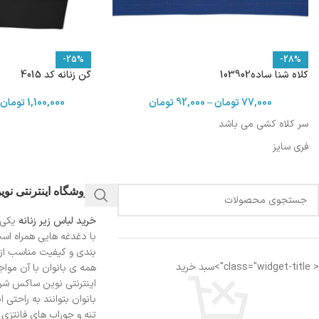
-25%
-28%
کلاه شنا ساده103902
گن زنانه کد 4015
77,000
تومان
–
92,000
تومان
1,100,000
تومان
سر کلاه کشی می باشد
فری سایز
فروشگاه اینترنتی نو
خرید لباس زیر زنانه
یکی 
با دغدغه هایی همراه اس
بندی و کیفیت مناسب از
< class="widget-title">سبد خرید
همه ی بانوان با آن مواجه
اینترنتی نوین ساکس شرای
بانوان بتوانند به راحتی 
تنه و جوراب های فانتزی ر