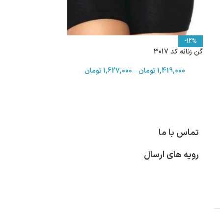
-12%
گن زنانه کد 3017
1,419,000
تومان
–
1,627,000
تومان
تماس با ما
رویه های ارسال