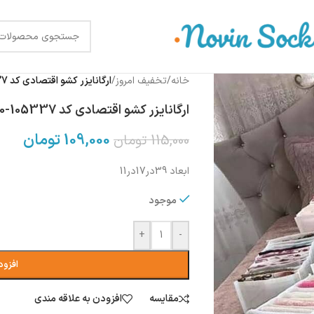
خانه
/
تخفیف امروز
/
ارگانایزر کشو اقتصادی کد 105337-420رنگ سفید
ارگانایزر کشو اقتصادی کد 105337-420رنگ سفید
109,000
تومان
115,000
تومان
ابعاد 39در17در11
موجود
+
-
افزود
مقایسه
افزودن به علاقه مندی