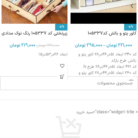
-5%
-5%
کاور پتو و بالش کد105337
زیرتختی کد 105337 رنگ نوک مدادی
221,000
تومان
–
295,000
تومان
219,000
تومان
231,000
تومان
کد 340 ابعاد 51در46در28 کاور پتو و
ابعاد 66در53در15
بالش طرح بارکد
کد 421 ابعاد 51در46در28 طرح lv
کد 360 ابعاد 51در46در28 کاور پتو و
بالش طرح کالای خواب
< class="widget-title">سبد خرید