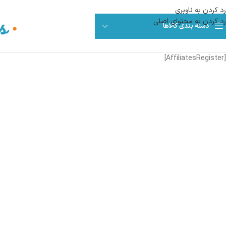
رد کردن به ناوبری
رد کردن به محتوای اصلی
دسته بندی کالاها
[AffiliatesRegister]