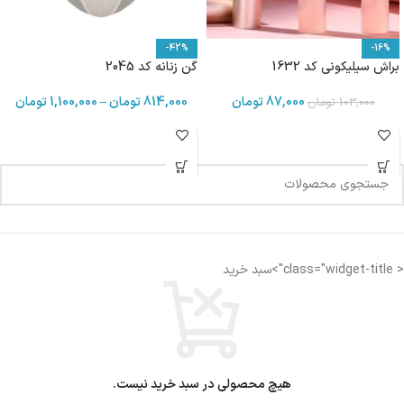
-42%
-16%
براش سیلیکونی کد 1632
گن زنانه کد 2045
87,000
تومان
814,000
تومان
–
1,100,000
تومان
103,000
تومان
< class="widget-title">سبد خرید
هیچ محصولی در سبد خرید نیست.