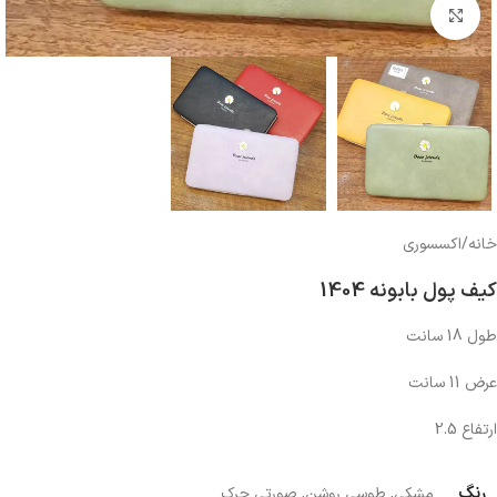
بزرگنمایی تصویر
خانه
/
اکسسوری
کیف پول بابونه 1404
طول 18 سانت
عرض 11 سانت
ارتفاع 2.5
رنگ
مشکی
,
طوسی روشن
,
صورتی چرک