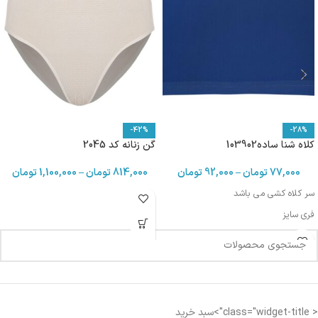
-42%
-28%
کلاه شنا ساده103902
گن زنانه کد 2045
77,000
تومان
–
92,000
تومان
814,000
تومان
–
1,100,000
تومان
سر کلاه کشی می باشد
فری سایز
< class="widget-title">سبد خرید