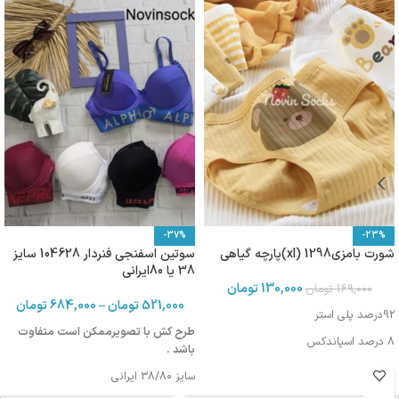
-37%
-23%
شورت بامزی1298 (xl)پارچه گیاهی
سوتین اسفنجی فنردار 104628 سایز
38 یا 80ایرانی
130,000
تومان
169,000
تومان
521,000
تومان
–
684,000
تومان
92درصد پلی استر
طرح کش با تصویرممکن است متفاوت
8 درصد اسپاندکس
باشد .
سایز 38/80 ایرانی