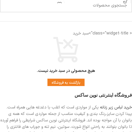
طول سوتین :72 سانت
دورکمر: 80-84 سانت
دورسینه :91-95 سانت
< class="widget-title">سبد خرید
هیچ محصولی در سبد خرید نیست.
بازگشت به فروشگاه
فروشگاه اینترنتی نوین ساکس
خرید لباس زیر زنانه
یکی از مواردی است
که اغلب با دغدغه هایی همراه است.
پیدا کردن سایز،رنگ بندی و کیفیت مناسب از جمله مواردی است که همه ی
بانوان با آن مواجه بوده اند. فروشگاه اینترنتی نوین ساکس شرایطی را فراهم آورده
تا بانوان بتوانند به راحتی انواع شورت، سوتین، نیم تنه و جوراب های فانتزی را