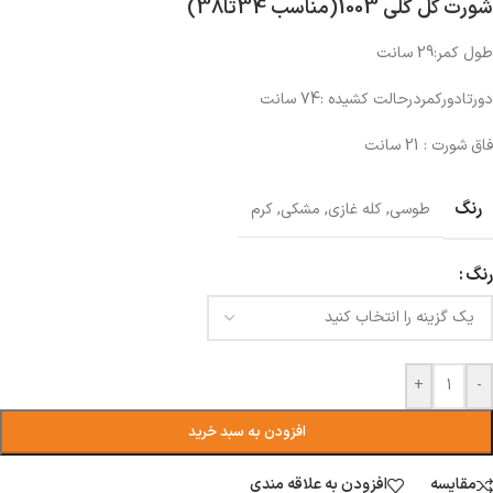
شورت گل گلی 1003(مناسب 34تا38)
طول کمر:29 سانت
دورتادورکمردرحالت کشیده :74 سانت
فاق شورت : 21 سانت
رنگ
طوسی
,
کله غازی
,
مشکی
,
کرم
رنگ
+
-
افزودن به سبد خرید
مقایسه
افزودن به علاقه مندی