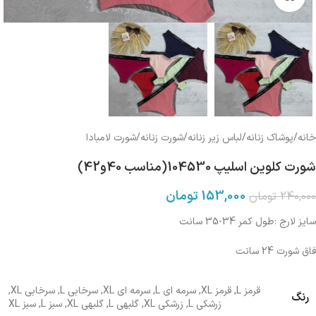
خانه
/
پوشاک زنانه
/
لباس زیر زنانه
/
شورت زنانه
/
شورت لامبادا
شورت کلوین اسلیپ 104530(مناسب 40و42)
153,000
تومان
240,000
تومان
سایز لارج :طول کمر 34-35 سانت
فاق شورت 24 سانت
قرمز L
,
قرمز XL
,
سرمه ای L
,
سرمه ای XL
,
سرخابی L
,
سرخابی XL
,
رنگ
زرشکی L
,
زرشکی XL
,
گلبهی L
,
گلبهی XL
,
سبز L
,
سبز XL