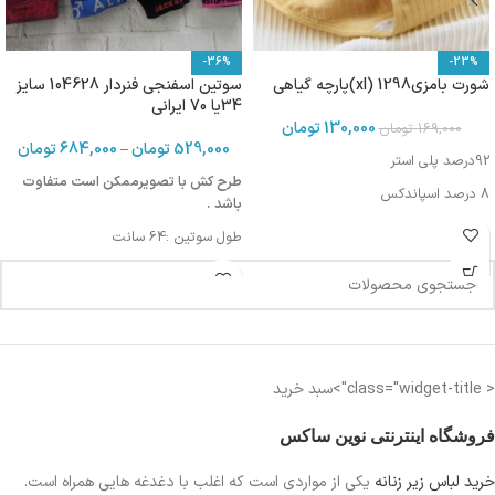
-36%
-23%
شورت بامزی1298 (xl)پارچه گیاهی
سوتین اسفنجی فنردار 104628 سایز
34یا 70 ایرانی
130,000
تومان
169,000
تومان
529,000
تومان
–
684,000
تومان
92درصد پلی استر
طرح کش با تصویرممکن است متفاوت
8 درصد اسپاندکس
باشد .
طول سوتین :64 سانت
دورکمر: 70-74 سانت
دورسینه :81-85
< class="widget-title">سبد خرید
فروشگاه اینترنتی نوین ساکس
خرید لباس زیر زنانه
یکی از مواردی است
که اغلب با دغدغه هایی همراه است.