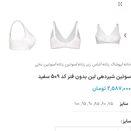
بزرگنمایی تصویر
خانه
/
پوشاک زنانه
/
لباس زیر زنانه
/
سوتین زنانه
/
سوتین نخی
سوتین شیردهی لین بدون فنر کد 509 سفید
2,587,000
تومان
سایز
100
,
95
,
90
,
85
,
80
,
75
سایز