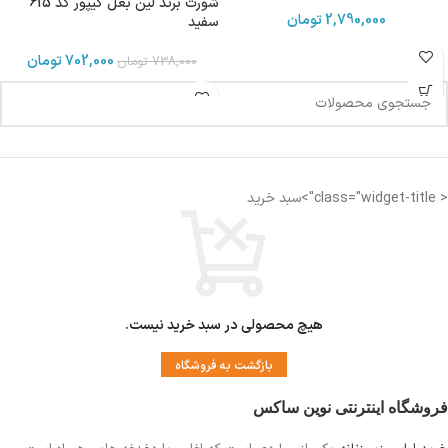
شورت برند لین بغل گیپور کد 615
2,790,000
تومان
سفید
702,000
تومان
738,000
تومان
< class="widget-title">سبد خرید
هیچ محصولی در سبد خرید نیست.
بازگشت به فروشگاه
فروشگاه اینترنتی نوین ساکس