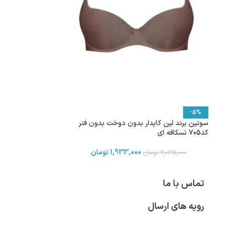
-5%
سوتین برند لین کاپدار بدون دوخت بدون فنر
کد705 نسکافه ای
1,933,000
تومان
2,035,000
تومان
تماس با ما
رویه های ارسال