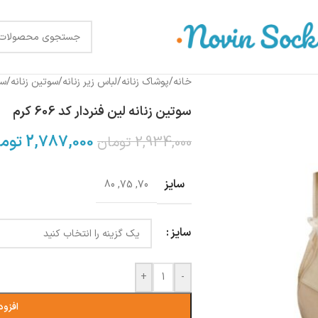
خانه
/
پوشاک زنانه
/
لباس زیر زنانه
/
سوتین زنانه
/
سو
سوتین زنانه لین فنردار کد 606 کرم
2,787,000
توم
2,934,000
تومان
سایز
80
,
75
,
70
سایز
+
-
افزود