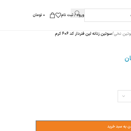
ورود / ثبت نام
0
تومان
تین نخی
/
سوتین زنانه لین فنردار کد 606 کرم
ان
ن به سبد خرید