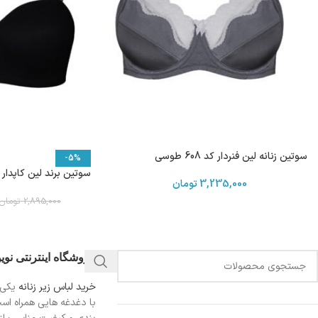
سوتین زنانه لین فنردار کد 608 طوسی
-5%
سوتین برند لین کاپدار فنردار
3,235,000
تومان
2,895,000
تومان
فروشگاه اینترنتی نو
خرید لباس زیر زنانه
یکی 
با دغدغه هایی همراه اس