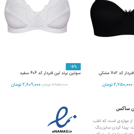
-5%
 کد 702 مشکی
سوتین برند لین فنردار کد 606 سفید
2,750,000
تومان
2,809,000
تومان
2,958,000
تومان
ین ساکس
از مواردی است
که اغلب
ت. پیدا کردن سایز،رنگ