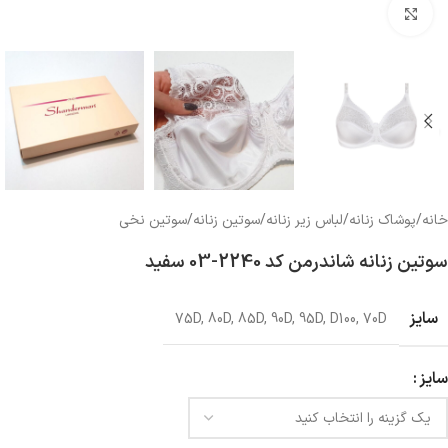
بزرگنمایی تصویر
خانه
/
پوشاک زنانه
/
لباس زیر زنانه
/
سوتین زنانه
/
سوتین نخی
سوتین زنانه شاندرمن کد 2240-03 سفید
سایز
75D
,
80D
,
85D
,
90D
,
95D
,
D100
,
70D
سایز