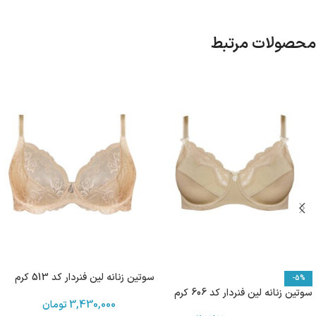
محصولات مرتبط
سوتین زنانه لین فنردار کد 513 کرم
-5%
سوتین زنانه لین فنردار کد 606 کرم
3,430,000
تومان