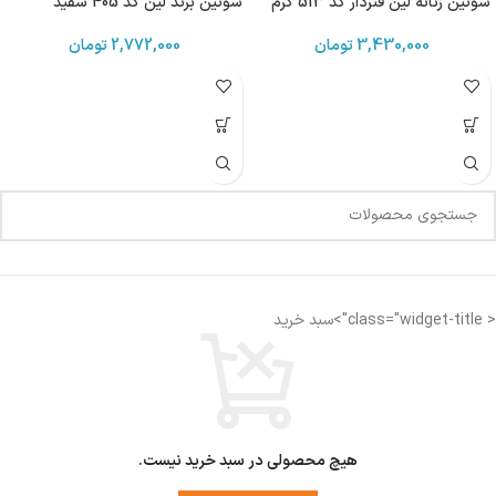
سوتین زنانه لین فنردار کد 513 کرم
سوتین برند لین کد 405 سفید
3,430,000
تومان
2,772,000
تومان
< class="widget-title">سبد خرید
هیچ محصولی در سبد خرید نیست.