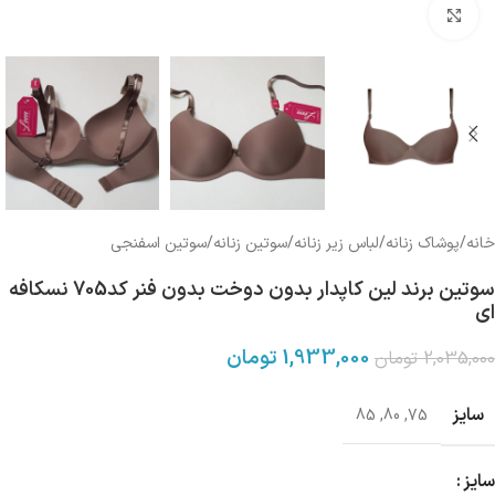
بزرگنمایی تصویر
خانه
/
پوشاک زنانه
/
لباس زیر زنانه
/
سوتین زنانه
/
سوتین اسفنجی
سوتین برند لین کاپدار بدون دوخت بدون فنر کد705 نسکافه
ای
1,933,000
تومان
2,035,000
تومان
سایز
85
,
80
,
75
سایز