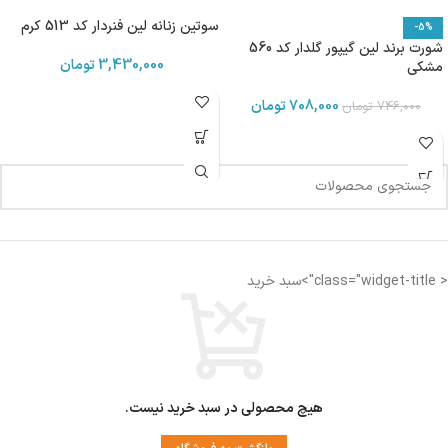
سوتین زنانه لین فنردار کد 513 کرم
-5%
شورت برند لین گیپور گلدار کد 560
3,430,000
تومان
مشکی
708,000
تومان
746,000
تومان
< class="widget-title">سبد خرید
هیچ محصولی در سبد خرید نیست.