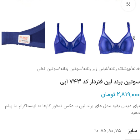
بزرگنمایی تصویر
خانه
/
پوشاک زنانه
/
لباس زیر زنانه
/
سوتین زنانه
/
سوتین نخی
سوتین برند لین فنردار کد 743 آبی
2,819,000
تومان
برای دیدن بقیه مدل های برند لین یا عکس تنخور کارها به اینستاگرام ما پیام
دهید
سایز
90
,
85
,
80
,
75