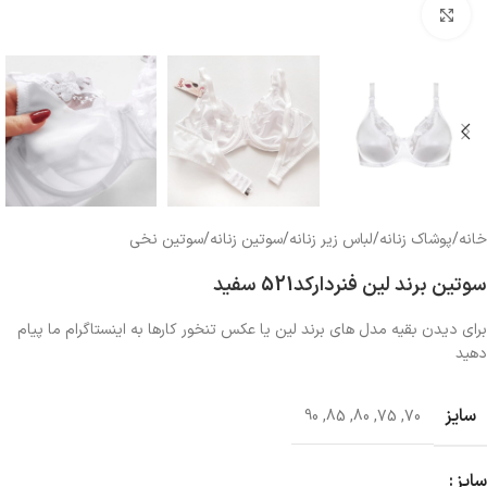
بزرگنمایی تصویر
خانه
/
پوشاک زنانه
/
لباس زیر زنانه
/
سوتین زنانه
/
سوتین نخی
سوتین برند لین فنردارکد521 سفید
برای دیدن بقیه مدل های برند لین یا عکس تنخور کارها به اینستاگرام ما پیام
دهید
سایز
90
,
85
,
80
,
75
,
70
سایز