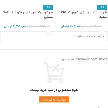
-5%
-5%
شورت برند لین بغل گیپور کد 615
سوتین برند لین کاپدار فنردار کد 702
سفید
مشکی
702,000
تومان
2,750,000
تومان
738,000
تومان
2,895,000
تومان
< class="widget-title">سبد خرید
هیچ محصولی در سبد خرید نیست.
بازگشت به فروشگاه