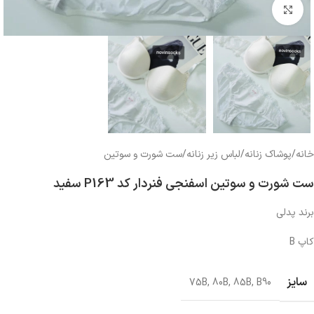
بزرگنمایی تصویر
خانه
/
پوشاک زنانه
/
لباس زیر زنانه
/
ست شورت و سوتین
ست شورت و سوتین اسفنجی فنردار کد P163 سفید
برند پدلی
کاپ B
سایز
75B
,
80B
,
85B
,
B90