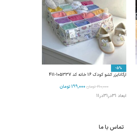
-5%
ارگانایزر کشو کودک 16 خانه کد 105337-411
199,000
تومان
210,000
تومان
ابعاد 31در31در11
تماس با ما