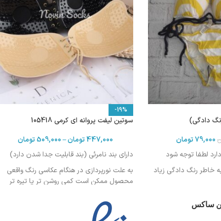
-19%
سوتین لیفت پروانه ای کرمی 105418
79,000
تومان
447,000
تومان
–
509,000
تومان
ن
دارد لطفا توجه شود
دارای بند نامرئی (بند قابلیت جدا شدن دارد)
 خاطر رنگ دادگی زیاد
به علت نورپردازی در هنگام عکاسی رنگ واقعی
محصول ممکن است کمی روشن تر یا تیره تر
باشد
ین ساکس