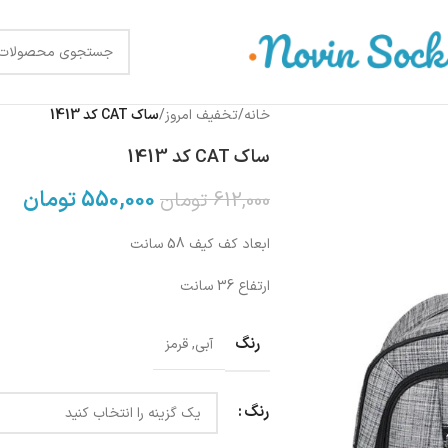
خانه
/
تخفیف امروز
/
ساک CAT کد 1413
ساک CAT کد 1413
550,000
تومان
612,000
تومان
ابعاد کف کیف 58 سانت
ارتفاع 36 سانت
رنگ
آبی
,
قرمز
رنگ