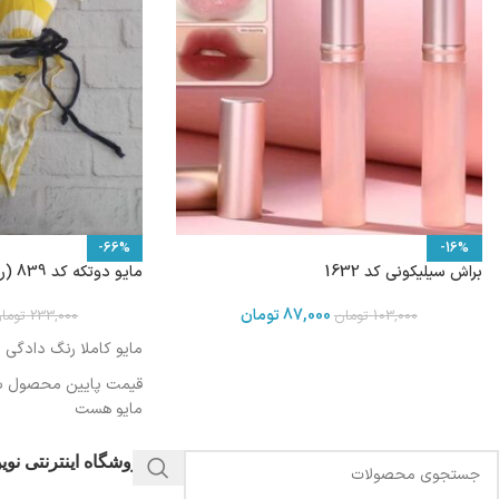
-66%
-16%
براش سیلیکونی کد 1632
مایو دوتکه کد 839 (رنگ دادگی)
87,000
تومان
103,000
تومان
233,000
توما
مایو کاملا رنگ دادگی 
قیمت پایین محصول به
مایو هست
فروشگاه اینترنتی نو