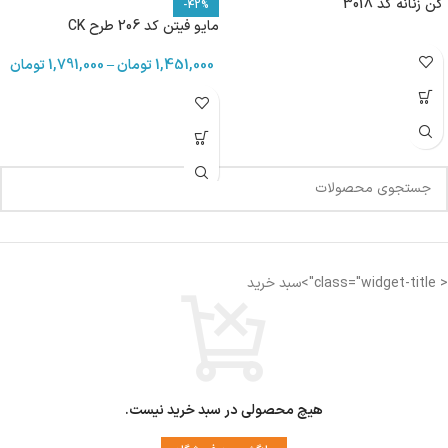
گن زنانه کد 3018
-42%
مایو فیتن کد 206 طرح CK
1,451,000
تومان
–
1,791,000
تومان
< class="widget-title">سبد خرید
هیچ محصولی در سبد خرید نیست.