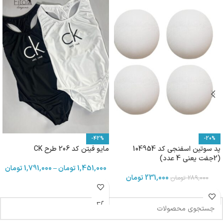
-42%
-20%
پد سوتین اسفنجی کد 104954
مایو فیتن کد 206 طرح CK
(2جفت یعنی 4 عدد)
1,451,000
تومان
–
1,791,000
تومان
231,000
تومان
289,000
تومان