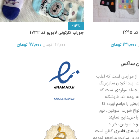
-14%
1495
جوراب کارتونی لابوبو کد 1732
131,000
تومان
97,000
تومان
113,000
تومان
ین ساکس
از مواردی است
که اغلب
ت. پیدا کردن سایز،رنگ
 جمله مواردی است که
 بوده اند. فروشگاه
طی را فراهم آورده تا
انواع شورت، سوتین، نیم
ا خریداری نمایند.
ید سوتین
، خرید
ب های فانتری
کافی است
د در سایت مراجعه نموده