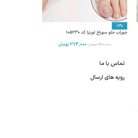
-11%
جوراب جلو سوراخ لورنزا کد 105230
374,000
تومان
420,000
تومان
تماس با ما
رویه های ارسال