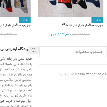
-12%
-15%
جوراب ساقدار طرح دار کد 1495
جوراب ساقدار طرح دار کد 
126,000
تومان
149,000
تومان
149,000
تومان
فروشگاه اینترنتی نو
خرید لباس زیر زنانه
یکی 
با دغدغه هایی همراه اس
بندی و کیفیت مناسب از
< class="widget-title">سبد خرید
همه ی بانوان با آن مواجه
اینترنتی نوین ساکس شرای
بانوان بتوانند به راحتی 
تنه و جوراب های فانتزی ر
برای
خرید شورت زنانه،
خر
انواع
نیم تنه
و
خرید جورا
به دسته بندی های موجو