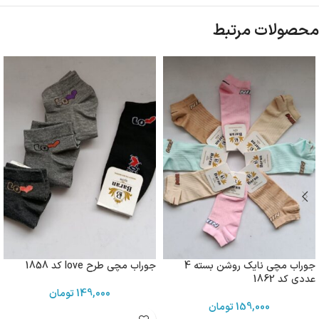
محصولات مرتبط
جوراب مچی نایک روشن بسته 4
جوراب مچی طرح love کد 1858
عددی کد 1862
149,000
تومان
159,000
تومان