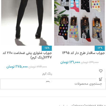
-15%
-12%
جوراب ساقدار طرح دار کد 1495
جوراب شلواری پنتی ضخامت 280 کد
1247(رنگ کرم)
131,000
تومان
149,000
تومان
275,000
تومان
324,000
تومان
رنگ کرم