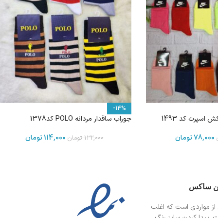
-14%
اسپرت کد 1493
جوراب ساقدار مردانه POLO کد1378
78,000
تومان
114,000
تومان
132,000
تومان
ین ساکس
از مواردی است
که اغلب
ت. پیدا کردن سایز،رنگ