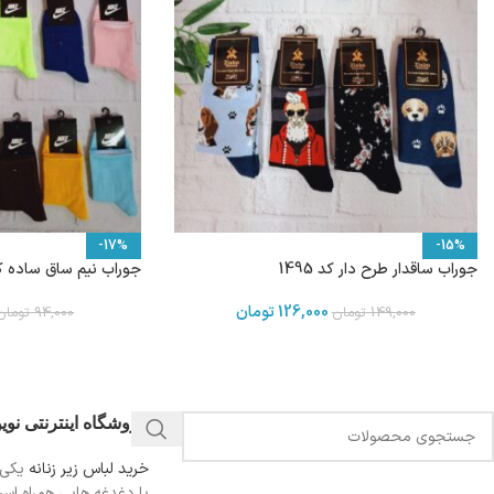
-17%
-15%
جوراب ساقدار طرح دار کد 1495
جوراب نیم ساق ساده کش 
126,000
تومان
149,000
تومان
94,000
تومان
فروشگاه اینترنتی نو
خرید لباس زیر زنانه
یکی 
با دغدغه هایی همراه اس