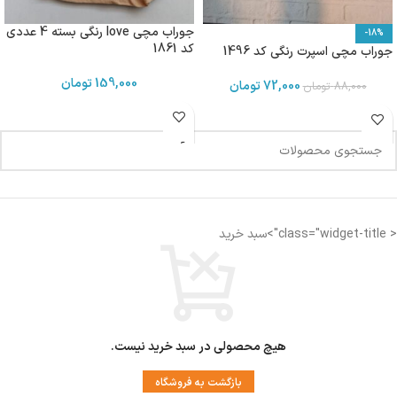
جوراب مچی love رنگی بسته 4 عددی
-18%
کد 1861
جوراب مچی اسپرت رنگی کد 1496
159,000
تومان
72,000
تومان
88,000
تومان
< class="widget-title">سبد خرید
هیچ محصولی در سبد خرید نیست.
بازگشت به فروشگاه