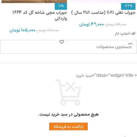
-11%
-23%
جوراب نقلی 1181 (مناسب 1تا2 سال )
جوراب مچی شاخه گل کد 1664
وارداتی
49,000
تومان
64,000
تومان
105,000
تومان
118,000
تومان
کف استپ دار
< class="widget-title">سبد خرید
هیچ محصولی در سبد خرید نیست.
بازگشت به فروشگاه