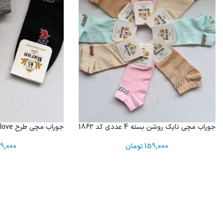
جوراب مچی نایک روشن بسته 4 عددی کد 1862
جوراب مچی طرح love کد 1858
159,000
تومان
9,000