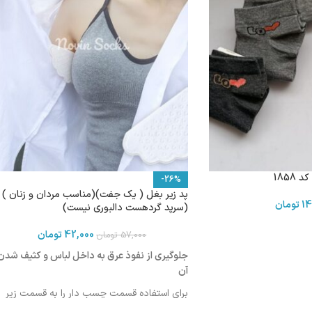
-26%
پد زیر بغل ( یک جفت)(مناسب مردان و زنان )
14
تومان
(سرپد گردهست دالبوری نیست)
42,000
تومان
57,000
تومان
جلوگیری از نفوذ عرق به داخل لباس و کثیف شدن
آن
برای استفاده قسمت چسب دار را به قسمت زیر
بغل لباس بچسبانید