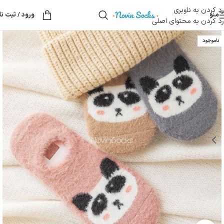
رد کردن به ناوبری
منو
ورود / ثبت نا
رد کردن به محتوای اصلی
ناموجود