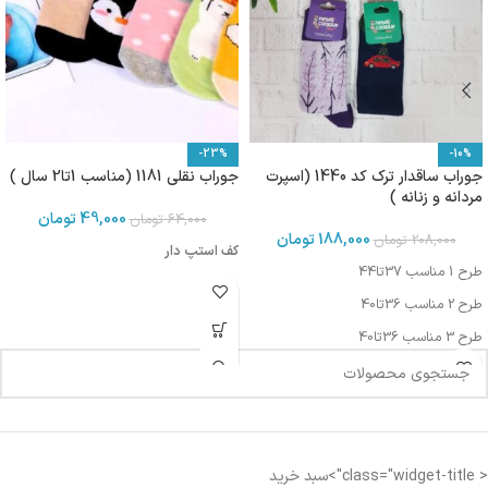
-23%
-10%
جوراب ساقدار ترک کد 1440 (اسپرت
جوراب نقلی 1181 (مناسب 1تا2 سال )
مردانه و زنانه )
49,000
تومان
64,000
تومان
188,000
تومان
208,000
تومان
کف استپ دار
طرح 1 مناسب 37تا44
طرح 2 مناسب 36تا40
طرح 3 مناسب 36تا40
طرح 5مناسب 37تا44
طرح 6 مناسب 37تا44
< class="widget-title">سبد خرید