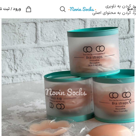
رد کردن به ناوبری
منو
ورود / ثبت نا
رد کردن به محتوای اصلی