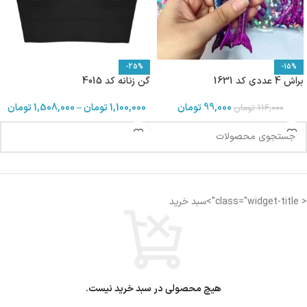
-25%
-15%
براش 4 عددی کد 1631
گن زنانه کد 4015
99,000
تومان
1,100,000
تومان
–
1,508,000
تومان
116,000
تومان
< class="widget-title">سبد خرید
هیچ محصولی در سبد خرید نیست.