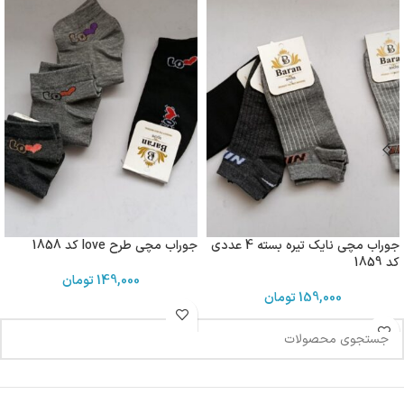
جوراب مچی نایک تیره بسته 4 عددی
جوراب مچی طرح love کد 1858
کد 1859
149,000
تومان
159,000
تومان