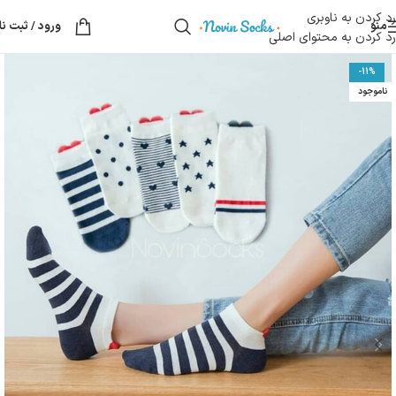
رد کردن به ناوبری
منو
ورود / ثبت نا
رد کردن به محتوای اصلی
-11%
ناموجود