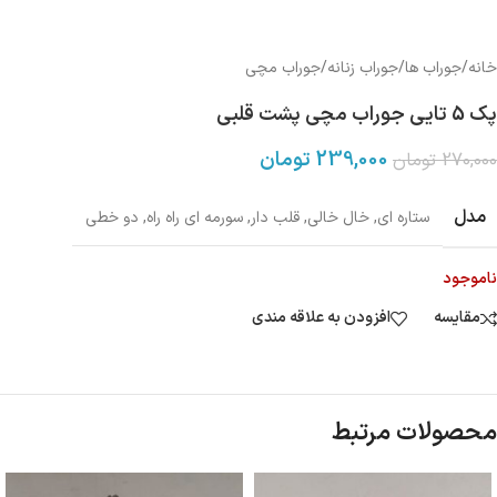
خانه
/
جوراب ها
/
جوراب زنانه
/
جوراب مچی
پک 5 تایی جوراب مچی پشت قلبی
239,000
تومان
270,000
تومان
مدل
ستاره ای
,
خال خالی
,
قلب دار
,
سورمه ای راه راه
,
دو خطی
ناموجود
مقایسه
افزودن به علاقه مندی
محصولات مرتبط