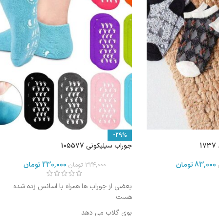
-29%
1
جوراب سیلیکونی 105577
83,000
تومان
230,000
تومان
324,000
تومان
بعضی از جوراب ها همراه با اسانس زده شده
هست
بوی گلاب می دهد