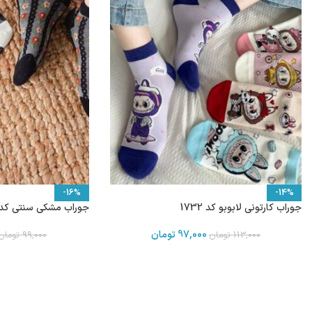
-16%
-14%
جوراب کارتونی لابوبو کد 1732
جوراب مشکی سنتی کد 737
97,000
تومان
113,000
تومان
99,000
تومان