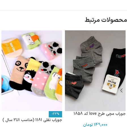
محصولات مرتبط
جوراب مچی طرح love کد 1858
-23%
جوراب نقلی 1181 (مناسب 1تا2 سال )
149,000
تومان