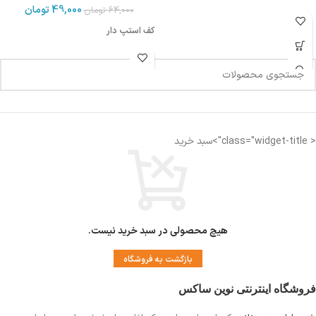
49,000
تومان
64,000
تومان
کف استپ دار
< class="widget-title">سبد خرید
هیچ محصولی در سبد خرید نیست.
بازگشت به فروشگاه
فروشگاه اینترنتی نوین ساکس