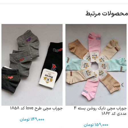
محصولات مرتبط
جوراب مچی نایک روشن بسته 4
جوراب مچی طرح love کد 1858
عددی کد 1862
149,000
تومان
159,000
تومان