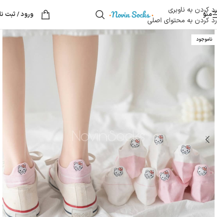
رد کردن به ناوبری
منو
ورود / ثبت نا
رد کردن به محتوای اصلی
ناموجود