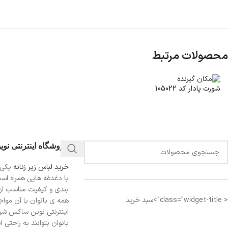
محصولات مرتبط
شورت پادار کد 105022
فروشگاه اینترنتی نو
خرید لباس زیر زنانه
یکی 
با دغدغه هایی همراه اس
بندی و کیفیت مناسب از
< class="widget-title">سبد خرید
همه ی بانوان با آن مواجه
اینترنتی نوین ساکس شرای
بانوان بتوانند به راحتی 