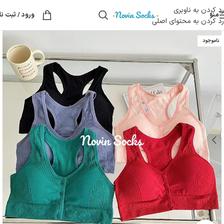
رد کردن به ناوبری
منو
ورود / ثبت نا
رد کردن به محتوای اصلی
ناموجود