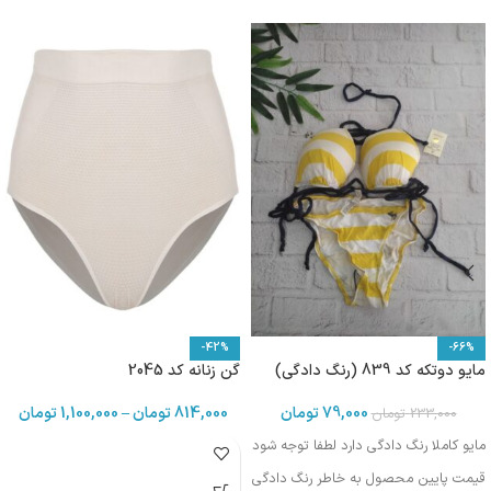
-42%
-66%
مایو دوتکه کد 839 (رنگ دادگی)
گن زنانه کد 2045
79,000
تومان
814,000
تومان
–
1,100,000
تومان
233,000
تومان
مایو کاملا رنگ دادگی دارد لطفا توجه شود
قیمت پایین محصول به خاطر رنگ دادگی