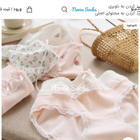
رد کردن به ناوبری
منو
ورود / ثبت نا
رد کردن به محتوای اصلی
ناموجود