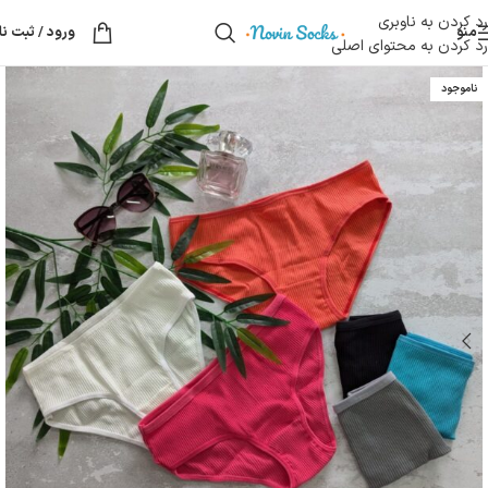
رد کردن به ناوبری
منو
ورود / ثبت نا
رد کردن به محتوای اصلی
ناموجود