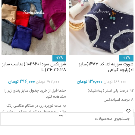
-27%
-23%
شورت سورمه ای کد 1483(سایز
شورتکس سودا 104920 (مناسب سایز
xl)پارچه گیاهی
34.36.38) L
130,000
تومان
294,000
تومان
169,000
تومان
403,000
تومان
92 درصد پلی استر (پلاستیک)
حتما قبل از خرید جدول سایز بندی زیر را
مشاهده کنید
8 درصد اسپاندکس
به علت نورپردازی در هنگام عکاسی رنگ
واقعی محصول ممکن است کمی روشن تر
یا تیره تر باشد