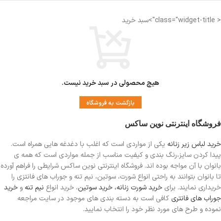
اندازه کمر: 29 الی 30 سانتی متر
اندازه فاق : 22 الی 23 سانتی متر
< class="widget-title">سبد خرید
فاق بلند
مناسب دوران قاعدگی
دارای لایه ضد رطوبت جهت جلوگیری از نم
زدگی
هیچ محصولی در سبد خرید نیست.
بازگشت به فروشگاه
فروشگاه اینترنتی نوین ساکس
خرید لباس زیر زنانه
یکی از مواردی است
که اغلب با دغدغه هایی همراه است.
پیدا کردن سایز،رنگ بندی و کیفیت مناسب از جمله مواردی است که همه ی
بانوان با آن مواجه بوده اند. فروشگاه اینترنتی نوین ساکس شرایطی را فراهم آورده
تا بانوان بتوانند به راحتی انواع شورت، سوتین، نیم تنه و جوراب های فانتزی را
خریداری نمایند. برای
خرید شورت زنانه،
خرید سوتین
، خرید انواع
نیم تنه
و
خرید
جوراب های فانتری
کافی است به دسته بندی های موجود در سایت مراجعه
نموده و طرح های مورد نظر خود را انتخاب نمایید.