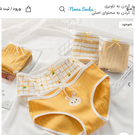
رد کردن به ناوبری
منو
ورود / ثبت نا
رد کردن به محتوای اصلی
ناموجود