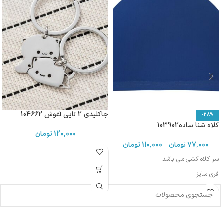
جاکلیدی 2 تایی آغوش 104662
-28%
کلاه شنا ساده103902
120,000
تومان
77,000
تومان
–
110,000
تومان
سر کلاه کشی می باشد
فری سایز