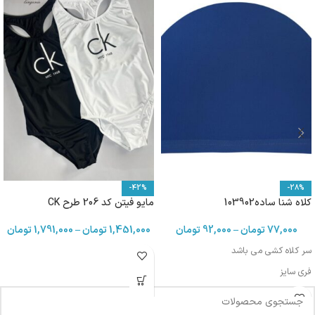
-42%
-28%
کلاه شنا ساده103902
مایو فیتن کد 206 طرح CK
77,000
تومان
–
92,000
تومان
1,451,000
تومان
–
1,791,000
تومان
سر کلاه کشی می باشد
فری سایز