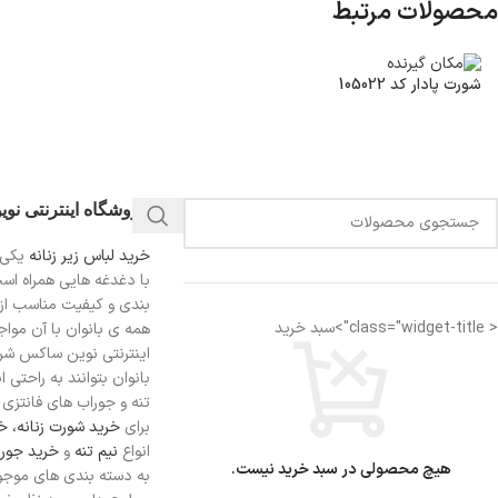
محصولات مرتبط
شورت پادار کد 105022
فروشگاه اینترنتی نو
خرید لباس زیر زنانه
یکی 
با دغدغه هایی همراه اس
بندی و کیفیت مناسب از
< class="widget-title">سبد خرید
همه ی بانوان با آن مواجه
اینترنتی نوین ساکس شرای
بانوان بتوانند به راحتی 
تنه و جوراب های فانتزی ر
برای
خرید شورت زنانه،
خر
انواع
نیم تنه
و
خرید جورا
هیچ محصولی در سبد خرید نیست.
به دسته بندی های موجو