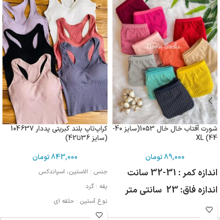
شورت آفتاب خال خال 1053(سایز 40-
کراپ‌تاپ بلند کبریتی پددار 104637
44) XL
(سایز 36تا42)
89,000
تومان
843,000
تومان
اندازه کمر : 31-32 سانت
جنس : الاستین، اسپاندکس
یقه : گرد
اندازه فاق: 23 سانتی متر
نوع آستین : حلقه ای
مورد استفاده : اسپرت، روزمره، مهمانی