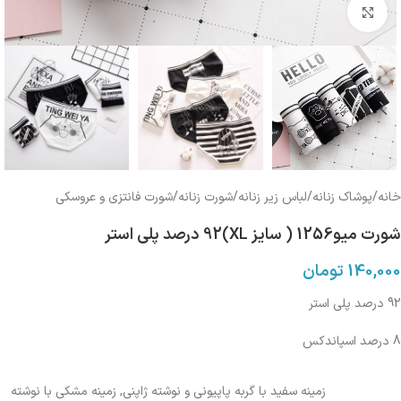
بزرگنمایی تصویر
خانه
/
پوشاک زنانه
/
لباس زیر زنانه
/
شورت زنانه
/
شورت فانتزی و عروسکی
شورت میو1256 ( سایز XL)92 درصد پلی استر
140,000
تومان
92 درصد پلی استر
8 درصد اسپاندکس
زمینه سفید با گربه پاپیونی و نوشته ژاپنی
,
زمینه مشکی با نوشته