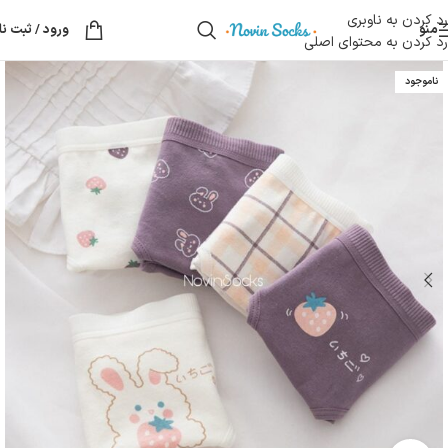
رد کردن به ناوبری
منو
ورود / ثبت نا
رد کردن به محتوای اصلی
ناموجود