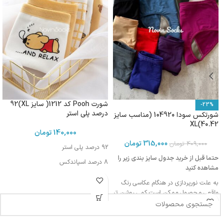
شورت Pooh کد 1212( سایز XL)92
-23%
درصد پلی استر
شورتکس سودا 104920 (مناسب سایز
40.42)XL
140,000
تومان
315,000
تومان
409,000
تومان
92 درصد پلی استر
حتما قبل از خرید جدول سایز بندی زیر را
8 درصد اسپاندکس
مشاهده کنید
به علت نورپردازی در هنگام عکاسی رنگ
واقعی محصول ممکن است کمی روشن تر
یا تیره تر باشد