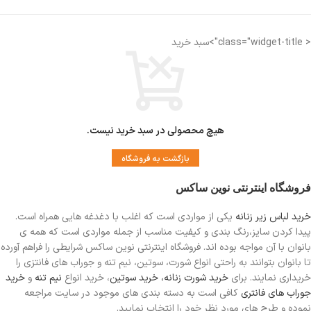
اندازه کمر: 32 سانتی متر
< class="widget-title">سبد خرید
اندازه فاق : 27-28 سانتی متر
فاق بلند
مناسب دوران قاعدگی
دارای لایه ضد رطوبت جهت جلوگیری از نم
زدگی
هیچ محصولی در سبد خرید نیست.
بازگشت به فروشگاه
فروشگاه اینترنتی نوین ساکس
خرید لباس زیر زنانه
یکی از مواردی است
که اغلب با دغدغه هایی همراه است.
پیدا کردن سایز،رنگ بندی و کیفیت مناسب از جمله مواردی است که همه ی
بانوان با آن مواجه بوده اند. فروشگاه اینترنتی نوین ساکس شرایطی را فراهم آورده
تا بانوان بتوانند به راحتی انواع شورت، سوتین، نیم تنه و جوراب های فانتزی را
خریداری نمایند. برای
خرید شورت زنانه،
خرید سوتین
، خرید انواع
نیم تنه
و
خرید
جوراب های فانتری
کافی است به دسته بندی های موجود در سایت مراجعه
نموده و طرح های مورد نظر خود را انتخاب نمایید.