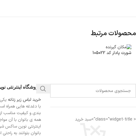
محصولات مرتبط
شورت پادار کد 105022
فروشگاه اینترنتی نو
خرید لباس زیر زنانه
یکی 
با دغدغه هایی همراه اس
بندی و کیفیت مناسب از
< class="widget-title">سبد خرید
همه ی بانوان با آن مواجه
اینترنتی نوین ساکس شرای
بانوان بتوانند به راحتی 