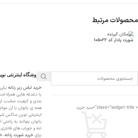
محصولات مرتبط
شورت پادار کد 105022
فروشگاه اینترنتی نو
خرید لباس زیر زنانه
یکی 
با دغدغه هایی همراه اس
بندی و کیفیت مناسب از
< class="widget-title">سبد خرید
همه ی بانوان با آن مواجه
اینترنتی نوین ساکس شرای
بانوان بتوانند به راحتی 
تنه و جوراب های فانتزی ر
برای
خرید شورت زنانه،
خر