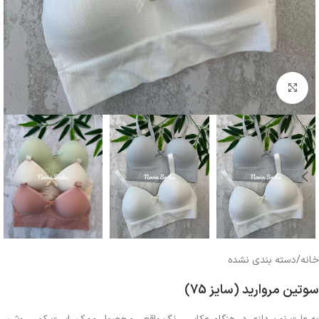
بزرگنمایی تصویر
خانه
/
دسته بندی نشده
سوتین مروارید (سایز 75)