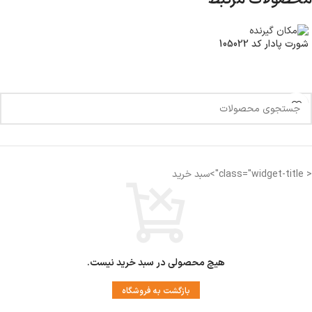
شورت پادار کد 105022
< class="widget-title">سبد خرید
هیچ محصولی در سبد خرید نیست.
بازگشت به فروشگاه