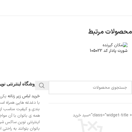
محصولات مرتبط
شورت پادار کد 105022
فروشگاه اینترنتی نو
خرید لباس زیر زنانه
یکی 
با دغدغه هایی همراه اس
بندی و کیفیت مناسب از
< class="widget-title">سبد خرید
همه ی بانوان با آن مواجه
اینترنتی نوین ساکس شرای
بانوان بتوانند به راحتی 