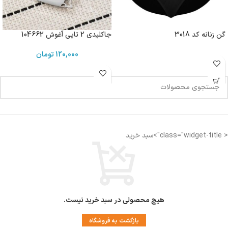
گن زنانه کد 3018
جاکلیدی 2 تایی آغوش 104662
120,000
تومان
< class="widget-title">سبد خرید
هیچ محصولی در سبد خرید نیست.
بازگشت به فروشگاه