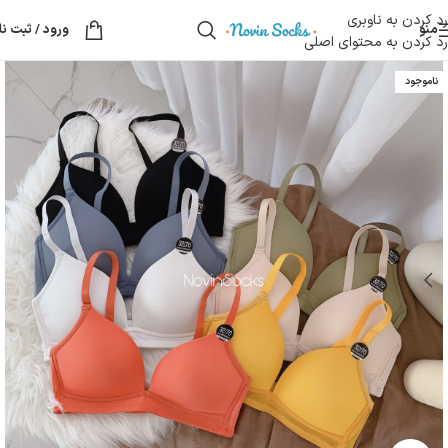
رد کردن به ناوبری
منو
ورود / ثبت نا
رد کردن به محتوای اصلی
ناموجود