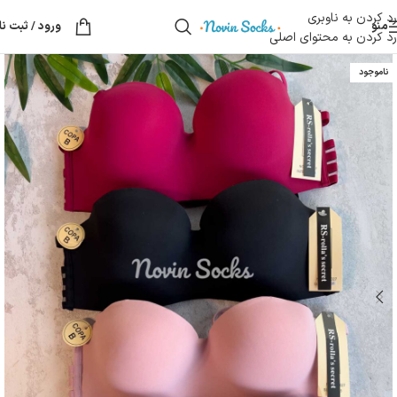
رد کردن به ناوبری
منو
ورود / ثبت نا
رد کردن به محتوای اصلی
ناموجود