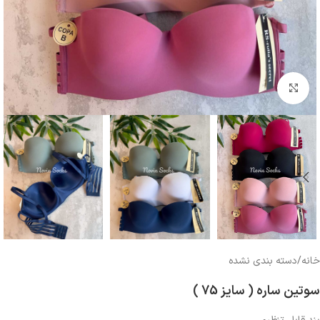
بزرگنمایی تصویر
خانه
/
دسته بندی نشده
سوتین ساره ( سایز 75 )